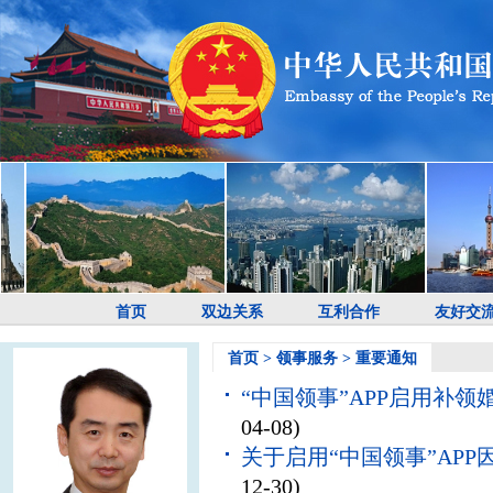
首页
双边关系
互利合作
友好交
首页
>
领事服务
>
重要通知
“中国领事”APP启用补
04-08)
关于启用“中国领事”AP
12-30)