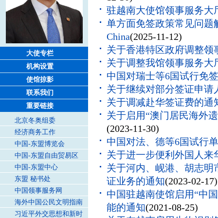
驻越南大使馆领事服务大厅
单方面免签政策常见问题解答 FAQs 
China
(2025-11-12)
关于香港特区政府调整领
大使专栏
关于调整我馆领事服务大
机构设置
中国对瑞士等6国试行免
使馆掠影
关于继续对部分签证申请
联系我们
关于调减赴华签证费的通
重要链接
关于启用“澳门居民海外
北京冬奥组委
(2023-11-30)
经济商务工作
中国对法、德等6国试行
中国-东盟博览会
关于进一步便利外国人来
中国-东盟自由贸易区
关于河内、岘港、胡志明
中国-东盟中心
东盟 秘书处
证业务的通知
(2023-02-17)
中国领事服务网
中国驻越南使馆启用“中国
海外中国公民文明指南
能的通知
(2021-08-25)
习近平外交思想和新时