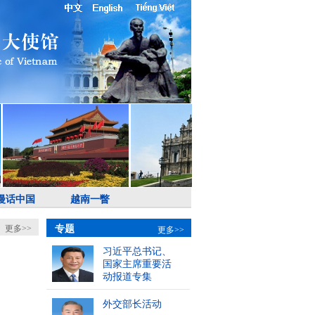
漫话中国
越南一瞥
更多>>
专题
更多>>
习近平总书记、
国家主席重要活
动报道专集
外交部长活动