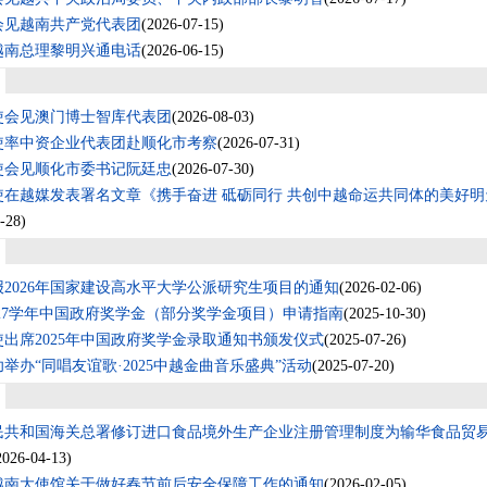
会见越南共产党代表团
(2026-07-15)
越南总理黎明兴通电话
(2026-06-15)
使会见澳门博士智库代表团
(2026-08-03)
使率中资企业代表团赴顺化市考察
(2026-07-31)
使会见顺化市委书记阮廷忠
(2026-07-30)
使在越媒发表署名文章《携手奋进 砥砺同行 共创中越命运共同体的美好明
-28)
2026年国家建设高水平大学公派研究生项目的通知
(2026-02-06)
/2027学年中国政府奖学金（部分奖学金项目）申请指南
(2025-10-30)
出席2025年中国政府奖学金录取通知书颁发仪式
(2025-07-26)
举办“同唱友谊歌·2025中越金曲音乐盛典”活动
(2025-07-20)
民共和国海关总署修订进口食品境外生产企业注册管理制度为输华食品贸
2026-04-13)
越南大使馆关于做好春节前后安全保障工作的通知
(2026-02-05)