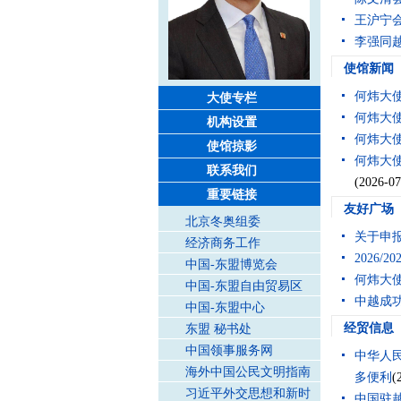
王沪宁
李强同
使馆新闻
何炜大
大使专栏
何炜大
机构设置
何炜大
使馆掠影
何炜大
联系我们
(2026-07
重要链接
友好广场
北京冬奥组委
关于申报
经济商务工作
2026
中国-东盟博览会
何炜大使
中国-东盟自由贸易区
中越成功
中国-东盟中心
经贸信息
东盟 秘书处
中国领事服务网
中华人
海外中国公民文明指南
多便利
(
习近平外交思想和新时
中国驻