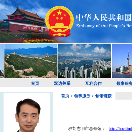
首页
双边关系
互利合作
领事服
首页
>
领事服务
>
领馆链接
驻胡志明市总领馆：
http://hochim