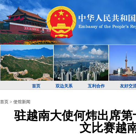
首页
双边关系
互利合作
友好交
首页
>
使馆新闻
驻越南大使何炜出席第
文比赛越