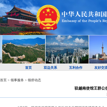
首页
双边关系
互利合作
友好交
首页
>
领事服务
>
领侨动态
驻越南使馆王群公