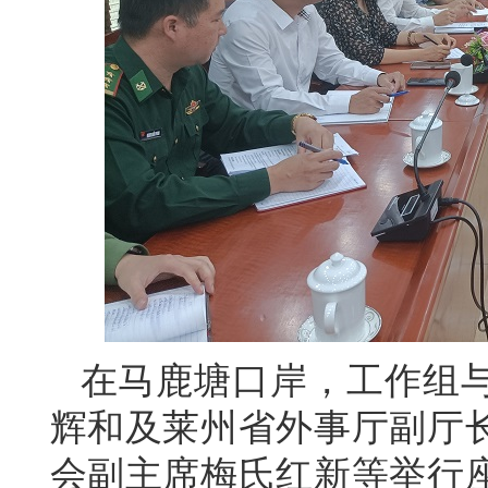
在马鹿塘口岸，工作组
辉和及莱州省外事厅副厅
会副主席梅氏红新等举行