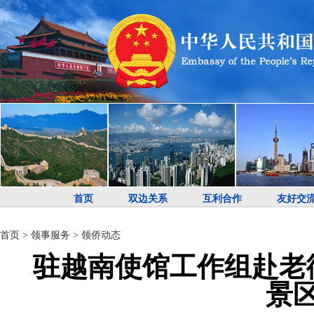
首页
双边关系
互利合作
友好交
首页
>
领事服务
>
领侨动态
驻越南使馆工作组赴老
景