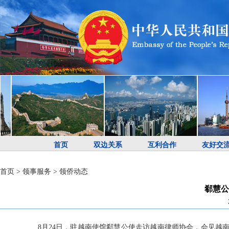
首页
双边关系
互利合作
友好交
首页
>
领事服务
>
领侨动态
郗慧公
8月24日，驻越南使馆郗慧公使走访越南律师协会，会见越南