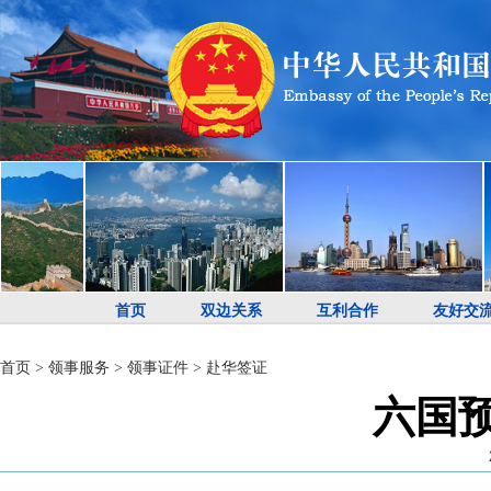
首页
双边关系
互利合作
友好交
首页
>
领事服务
>
领事证件
>
赴华签证
六国