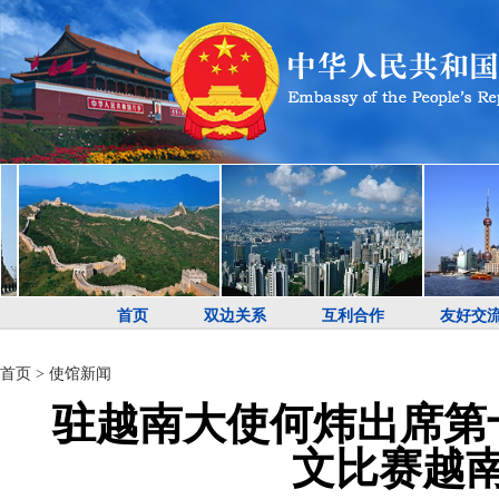
首页
双边关系
互利合作
友好交
首页
>
使馆新闻
驻越南大使何炜出席第
文比赛越