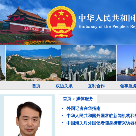
首页
双边关系
互利合作
领事服
首页
>
媒体服务
外国记者在华指南
中华人民共和国外国常驻新闻机构和
中国海关对外国记者随身携带采访器