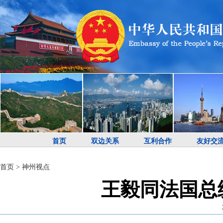
首页
双边关系
互利合作
友好交
首页
>
神州视点
王毅同法国总