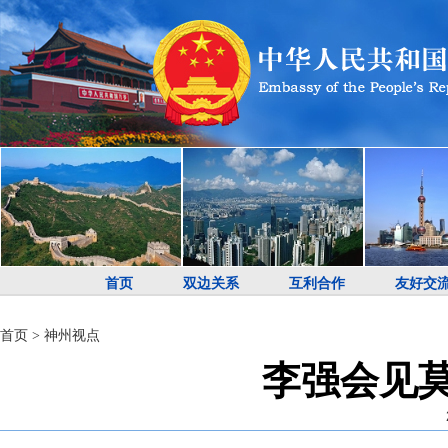
首页
双边关系
互利合作
友好交
首页
>
神州视点
李强会见