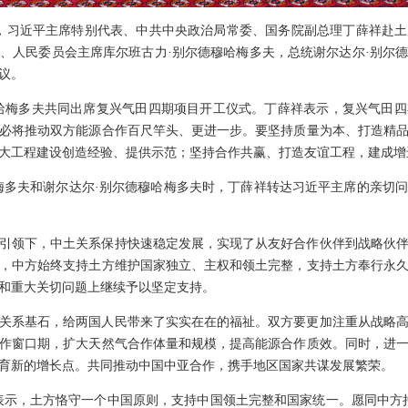
至17日，习近平主席特别代表、中共中央政治局常委、国务院副总理丁薛祥
、人民委员会主席库尔班古力·别尔德穆哈梅多夫，总统谢尔达尔·别尔
议。
哈梅多夫共同出席复兴气田四期项目开工仪式。丁薛祥表示，复兴气田
必将推动双方能源合作百尺竿头、更进一步。要坚持质量为本、打造精
大工程建设创造经验、提供示范；坚持合作共赢、打造友谊工程，建成增
梅多夫和谢尔达尔·别尔德穆哈梅多夫时，丁薛祥转达习近平主席的亲切
引领下，中土关系保持快速稳定发展，实现了从友好合作伙伴到战略伙
，中方始终支持土方维护国家独立、主权和领土完整，支持土方奉行永
和重大关切问题上继续予以坚定支持。
关系基石，给两国人民带来了实实在在的福祉。双方要更加注重从战略
作窗口期，扩大天然气合作体量和规模，提高能源合作质效。同时，进
育新的增长点。共同推动中国中亚合作，携手地区国家共谋发展繁荣。
表示，土方恪守一个中国原则，支持中国领土完整和国家统一。愿同中方