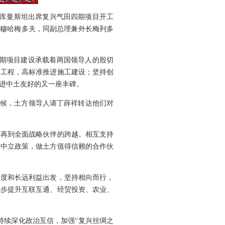
赴土库曼斯坦出席复兴气田四期项目开工
德穆哈梅多夫，同副总理兼外长梅列多
四期项目建设承载着两国领导人的殷切
品工程，高标准推进施工建设；坚持创
进中土友好的又一座丰碑。
问候，土方领导人请丁薛祥转达他们对
伴再到全面战略伙伴的跨越。相互支持
久中立政策，做土方值得信赖的合作伙
高度和长远利益出发，坚持相向而行，
一步提升互联互通、经贸投资、农业、
持续深化政治互信，加强“复兴丝绸之