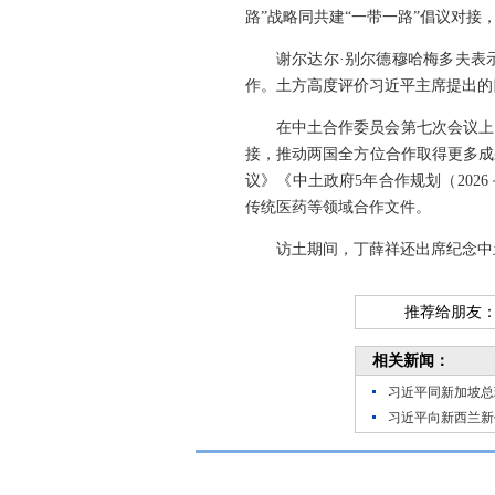
路”战略同共建“一带一路”倡议对
谢尔达尔·别尔德穆哈梅多夫表
作。土方高度评价习近平主席提出的
在中土合作委员会第七次会议上
接，推动两国全方位合作取得更多成
议》《中土政府5年合作规划（202
传统医药等领域合作文件。
访土期间，丁薛祥还出席纪念中
推荐给朋友
相关新闻：
习近平同新加坡总
习近平向新西兰新