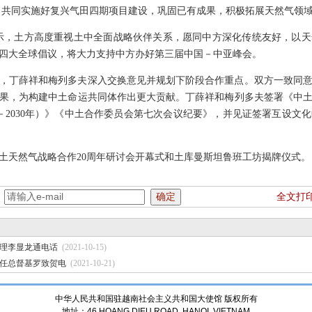
接，共同实施好复兴气田四期项目建设，巩固已有成果，积极拓展天然气领
示，土方高度重视土中全面战略伙伴关系，愿同中方深化传统友好，以
四大全球倡议，将大力支持中方办好第三届中国－中亚峰会。
，丁薛祥和梅列多夫深入交换意见并规划下阶段合作重点。双方一致同
果，为构建中土命运共同体作出更大贡献。丁薛祥和梅列多夫签署《中
6－2030年）》《中土合作委员会第七次会议纪要》，并见证签署互设
土天然气战略合作20周年研讨会开幕式和土库曼斯坦鲁班工坊揭牌仪式。
：
全文打
理李显龙通电话
(2021-10-15)
任总督基罗致贺电
(2021-10-21)
中华人民共和国驻越南社会主义共和国大使馆 版权所有
地址：46 HOANG DIEU ROAD, HANOI, VIETNAM