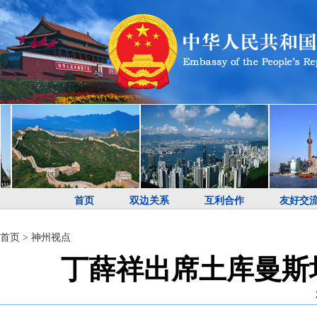
首页
双边关系
互利合作
友好交
首页
>
神州视点
丁薛祥出席土库曼斯