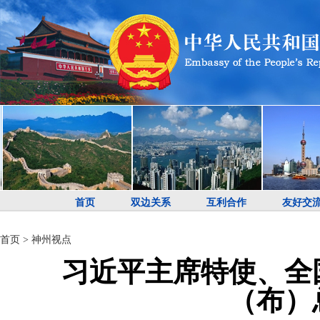
首页
双边关系
互利合作
友好交
首页
>
神州视点
习近平主席特使、全
（布）