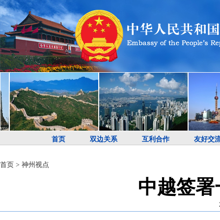
首页
双边关系
互利合作
友好交
首页
>
神州视点
中越签署