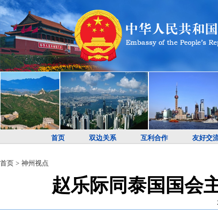
首页
双边关系
互利合作
友好交
首页
>
神州视点
赵乐际同泰国国会