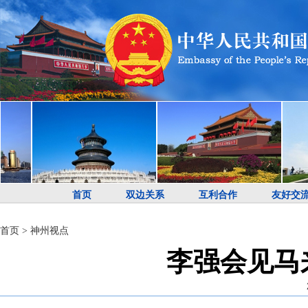
首页
双边关系
互利合作
友好交
首页
>
神州视点
李强会见马