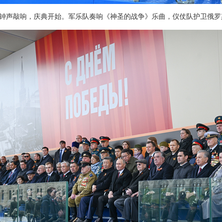
的钟声敲响，庆典开始。军乐队奏响《神圣的战争》乐曲，仪仗队护卫俄