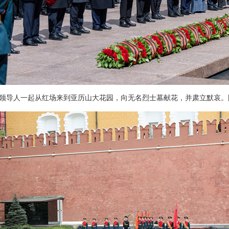
领导人一起从红场来到亚历山大花园，向无名烈士墓献花，并肃立默哀。