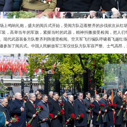
场上鸣响礼炮，盛大的阅兵式开始，受阅方队迈着整齐的步伐依次从红场
军装，高举当年的军旗，紧握当时的武器，精神抖擞接受检阅，把人们
队、现代武器装备方队整齐列阵接受检阅。空天军飞行编队呼啸着飞越红
受邀参加了阅兵式。中国人民解放军三军仪仗队方队军容严整、士气高昂