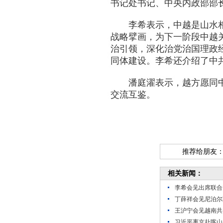
书记处书记、中央内政部部
李希表示，中越是山水
战略擘画，为下一阶段中越
治引领，深化治党治国理政
同体建设。李希还介绍了中
潘庭濯表示，越方愿同
交流互鉴。
推荐给朋友
相关新闻：
李希会见出席联合
丁薛祥会见尼泊尔
王沪宁会见越南共
习近平离京赴喀山