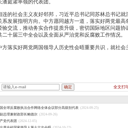
长潘庭濯率领的代表团。
相连的社会主义友好邻邦，习近平总书记同苏林总书记就
关系发展指明方向。中方愿同越方一道，落实好两党最高
经验交流，推动务实合作提质升级，密切国际地区问题协
共二十届三中全会以及全面从严治党和反腐败工作情况。
中方落实好两党两国领导人历史性会晤重要共识，就社会
：
全文打
国全球反腐败执法合作网络全体会议部分高级别代表
(2024-09-25)
副总理兼财政部长鲍德尔
(2024-09-26)
产党代表团
(2024-12-05)
出席金砖国家领导人第十六次会晤
(2024-10-22)