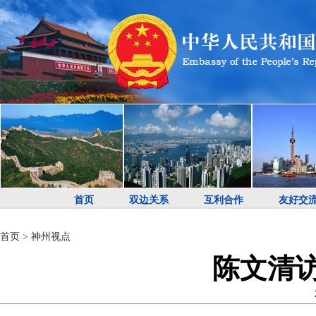
首页
双边关系
互利合作
友好交
首页
>
神州视点
陈文清